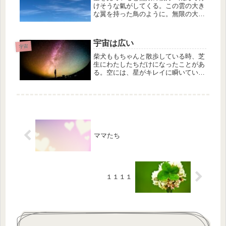
けそうな氣がしてくる。この雲の大き
な翼を持った鳥のように。無限の大空
にどんな世界を描きたいですか？
宇宙は広い
宇宙
柴犬ももちゃんと散歩している時、芝
生にわたしたちだけになったことがあ
る。空には、星がキレイに瞬いてい
て、三日月もくっきりとしていた。そ
んな瞬間に宇宙の広さを感じた。どこ
までも続いている無限の空間。どんな
世界が宇宙には広がっているのだろ
う。ど...
ママたち
１１１１