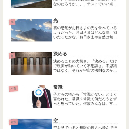
なのだろうか、、、テストでいい点を
取ったから、〇〇をしてくれたから、
言うことを聞いてくれたから、自分の
思い通りに動いてくれてくれたか
光
ら、、、などの自分の思いが入った条
光
件付きの愛、...
雲の恐竜がお日さまの光を食べている
ようだった。お日さまはどんな味、匂
いだったかな。お日さまや自然は無限
の愛いを与えてくれている。なんて尊
いのだろうか。人間の愛とどれくらい
の違いがあるのだろうか、ないのだろ
決める
うか、、、人が無限の愛を表現できる
光
よ...
決めることの大切さ。『決める』だけ
で現実が動いていく不思議さ。不思議
ではなく、それが宇宙の法則なのかも
しれませんね。もし決めたことが、表
面的な願望ではなくて内側からの想い
だったら宇宙からの応援がどんどん入
常識
ってきます。けれども、宇宙からの応
宇宙
援...
子どもの頃から『常識がない』とよく
言われた。常識？常識て何だろうとず
っと思っていた。何故みんなは、常識
がある行動ができるのか分からなかっ
た。常識て？？常識て何の常識だろう
か？！家庭の常識、地域の常識、関東
空
の常識、関西の常識、日本の常識、世
宇宙
界...
空を見ていると無限の彼方へ飛んで行