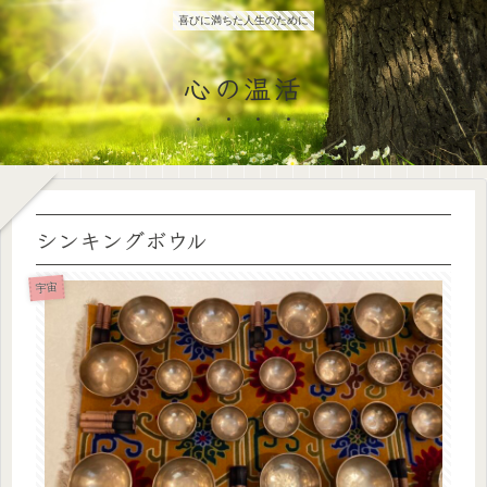
喜びに満ちた人生のために
心の温活
シンキングボウル
宇宙