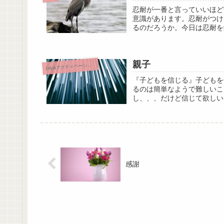
忍耐が一番と言っていいほど
意識があります。忍耐がつけ
るのだろうか。今日は忍耐を
親子
D
NAアクティベーション
『子どもを信じる』子どもを
るのは簡単なようで難しいこ
し、、、だけど信じて欲しい
感謝