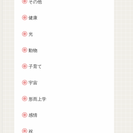
その他
健康
光
動物
子育て
宇宙
形而上学
感情
祝