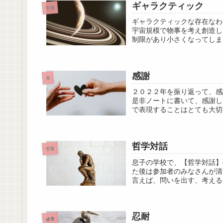
ギャラクティック
宇宙
ギャラクティックな存在なわ
宇宙規模で物事を考え創造し
制限があり小さくなってしま
感謝
光
２０２２年を振り返って、感
是非ノートに書いて、感謝し
で表現することはとても大切
哲学対話
宇宙
息子の学校で、【哲学対話】
た後は参加者のみなさんが清
言えば、問いを出す、考える
忍耐
健康