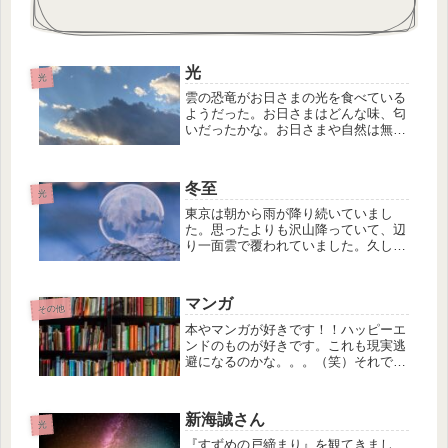
光
光
雲の恐竜がお日さまの光を食べている
ようだった。お日さまはどんな味、匂
いだったかな。お日さまや自然は無限
の愛いを与えてくれている。なんて尊
いのだろうか。人間の愛とどれくらい
の違いがあるのだろうか、ないのだろ
冬至
うか、、、人が無限の愛を表現できる
光
よ...
東京は朝から雨が降り続いていまし
た。思ったよりも沢山降っていて、辺
り一面雲で覆われていました。久しぶ
りのしっかりとしたしっとり雨でいつ
もの違う雰囲気です。冬至のエネルギ
ーも関係あるのでしょうか。全てのも
マンガ
のを浄化してくれているような、不思
その他
議な...
本やマンガが好きです！！ハッピーエ
ンドのものが好きです。これも現実逃
避になるのかな。。。（笑）それでも
楽しいのだらかいいのです。物語を描
ける人は本当にすごいなと尊敬しま
す。そんな人たちがいてくれるおかげ
新海誠さん
で、楽しみも増えますね。作者や漫画
光
家さ...
『すずめの戸締まり』を観てきまし