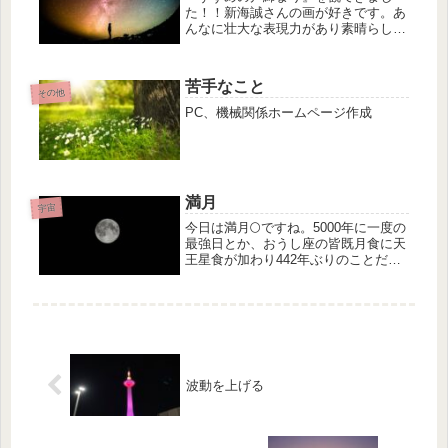
た！！新海誠さんの画が好きです。あ
んなに壮大な表現力があり素晴らしい
なと改めて思いました。突き詰めて突
き詰めて、、、自分の内なるものを表
現しているのでしょうか。それぞれの
苦手なこと
人が素晴らしものを持っているので、
その他
その...
PC、機械関係ホームページ作成
満月
宇宙
今日は満月🌕ですね。5000年に一度の
最強日とか、おうし座の皆既月食に天
王星食が加わり442年ぶりのことだと
か、、、何だかよく分からないけど、
何だかすごくいいこと起きそうです
ね！！それに、きっとそう思うだけ
で、いいことあるんだろうな（笑）
満...
波動を上げる