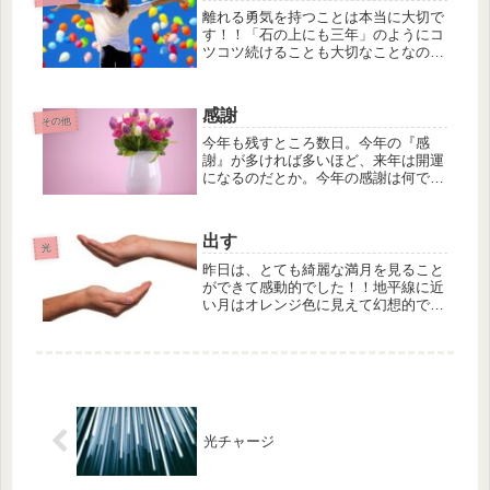
えて...
離れる勇気を持つことは本当に大切で
す！！「石の上にも三年」のようにコ
ツコツ続けることも大切なことなのか
もしれないけど、モヤモヤしたり、し
んどかったり、重くなったり、、、体
に不調が出たら、すぐ離れた方がいい
感謝
サイン真面目にコツコツしていても、
その他
体...
今年も残すところ数日。今年の『感
謝』が多ければ多いほど、来年は開運
になるのだとか。今年の感謝は何です
か？12月は忙しなくなることも増える
かもしれませんが、時間をとってゆっ
くりと今年の感謝を振り返るのもいい
出す
のかもしれません。（心を無くすと書
光
い...
昨日は、とても綺麗な満月を見ること
ができて感動的でした！！地平線に近
い月はオレンジ色に見えて幻想的で、
上がるにつれてキラキラになってきて
いました。色んな表情のあるおつきさ
ま素敵ですね！！満月前後は体調崩す
人も多いと思いますが、いかがでした
か...
光チャージ