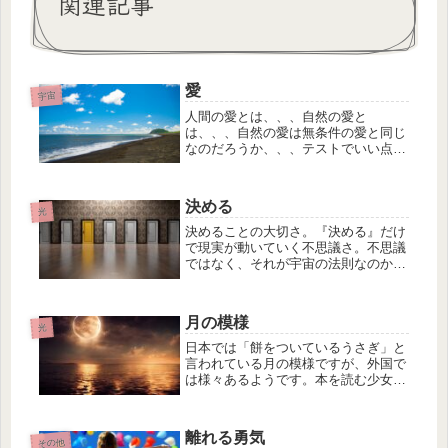
関連記事
愛
宇宙
人間の愛とは、、、自然の愛と
は、、、自然の愛は無条件の愛と同じ
なのだろうか、、、テストでいい点を
取ったから、〇〇をしてくれたから、
言うことを聞いてくれたから、自分の
思い通りに動いてくれてくれたか
決める
ら、、、などの自分の思いが入った条
光
件付きの愛、...
決めることの大切さ。『決める』だけ
で現実が動いていく不思議さ。不思議
ではなく、それが宇宙の法則なのかも
しれませんね。もし決めたことが、表
面的な願望ではなくて内側からの想い
だったら宇宙からの応援がどんどん入
月の模様
ってきます。けれども、宇宙からの応
光
援...
日本では「餅をついているうさぎ」と
言われている月の模様ですが、外国で
は様々あるようです。本を読む少女、
髪の長い女性、ワニ、ロバ、ライオ
ン、、、などなど、、、日本に住んで
いると、幼い頃から「うさぎ」と聞く
離れる勇気
ことが多いので、何となくうさぎに見
その他