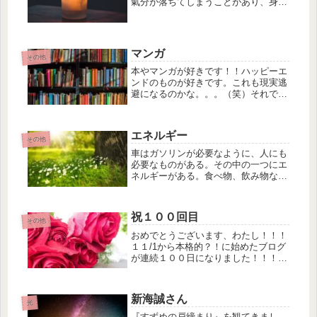
氣分が落ちてしまうことがあり、身体
が重かったけど軽くなってきました😊
ろうそくの炎を見ているだけで、瞑想
状態になるようです。一点集中した
り、五感に集中したり、、、日常を少
マンガ
その他
し離れ...
本やマンガが好きです！！ハッピーエ
ンドのものが好きです。これも現実逃
避になるのかな。。。（笑）それでも
楽しいのだらかいいのです。物語を描
ける人は本当にすごいなと尊敬しま
す。そんな人たちがいてくれるおかげ
エネルギー
で、楽しみも増えますね。作者や漫画
その他
家さ...
車はガソリンが必要なように、人にも
必要なものがある。その中の一つにエ
ネルギーがある。食べ物、飲み物など
からのエネルギー、温かい言葉がけや
氣づかい、愛などのエネルギー波動を
上げるにもエネルギーが必要になって
祝１００回目
くる。エネルギーのオススメの作り方
その他
は...
おめでとうございます、わたし！！！
１１/1から本格的？！に始めたブログ
が連続１００日になりました！！！１
００日は続けたいと思っていてので嬉
しいです。その日その時に思ったこと
を書いてきたけれど、これからはどん
新海誠さん
なことを書いていこうかな。ゆっく
光
り...
『すずめの戸締まり』を観てきまし