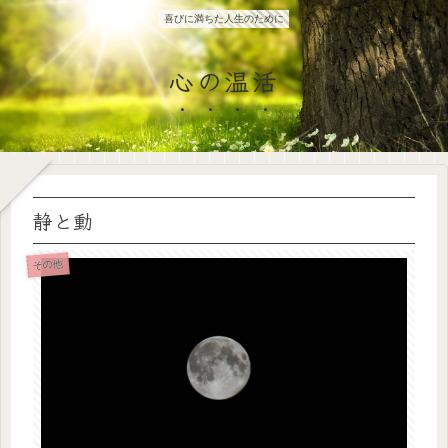
喜びに満ちた人生のために
心の温活
静と動
その他