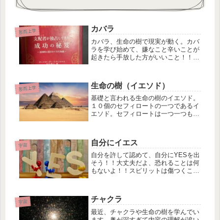
カバラ
形而上学
カバラ、生命の樹で現実が動く。カバ
ラを学び始めて、嫌なこと辛いことが
起きたら手放した方がいいこと！！氣
づかないうちに我慢していることや手
放した方がいい現実が出てくる。
生命の樹（イエソド）
形而上学
基礎と言われる生命の樹のイエソド。
１０個のセフィロートの一つであるイ
エソド。セフィロートは一つ一つも大
切だが、それぞれ繋がっていて意味が
あるのが面白い。宇宙は本当によくで
きているなと感心する。まだまだ学び
自分にイエス
は続きます。ずっと学ぶことで進化成
宇宙
長...
自分を許して認めて、自分にYESを出
そう！！大丈夫だよ、恐れることは何
もないよ！！スピリットは傷つくこと
はないのだから。地球でしか味わえな
い様々な感情を思う存分体験しよう。
それが、他者のためにも自分のための
チャクラ
なるのだから😇
宇宙
最近、チャクラや生命の樹を学んでい
ます。奥が深すぎて内容の理解が追い