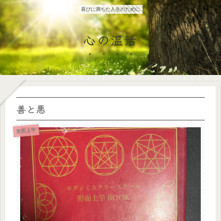
喜びに満ちた人生のために
心の温活
善と悪
形而上学