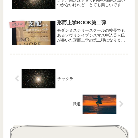
つかないけれど、とても楽しいです😊
宇宙と一体になるにつれて理解は深ま
っていくみたいなので、どんな感じに
なるか、どう自分の中で変化している
形而上学BOOK第二弾
のか興味深いです。宇宙と一体になる
形而上学
に...
モダンミステリースクールの校長でも
あるソヴリンイプシスマス中込英人氏
が書いた形而上学の第二弾になりま
す。「歴史は繰り返す」として、世界
の歴史やその後、そして未来へ向かっ
て！！と普遍の宇宙の真理を用いて、
制限なく自由に生きるために何をした
らい...
チャクラ
武道