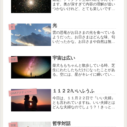
ます。奥が深すぎて内容の理解が追い
つかないけれど、とても楽しいです😊
宇宙と一体になるにつれて理解は深ま
っていくみたいなので、どんな感じに
なるか、どう自分の中で変化している
光
のか興味深いです。宇宙と一体になる
光
に...
雲の恐竜がお日さまの光を食べている
ようだった。お日さまはどんな味、匂
いだったかな。お日さまや自然は無限
の愛いを与えてくれている。なんて尊
いのだろうか。人間の愛とどれくらい
の違いがあるのだろうか、ないのだろ
宇宙は広い
うか、、、人が無限の愛を表現できる
宇宙
よ...
柴犬ももちゃんと散歩している時、芝
生にわたしたちだけになったことがあ
る。空には、星がキレイに瞬いてい
て、三日月もくっきりとしていた。そ
んな瞬間に宇宙の広さを感じた。どこ
までも続いている無限の空間。どんな
１１２２/いいふうふ
D
NAアクティベーション
世界が宇宙には広がっているのだろ
う。ど...
今日は、１１月２２日で『いい夫婦』
とも言われていますね。いい夫婦とは
どんな夫婦なのでしょう？！きっとそ
れぞれの夫婦の関係があり、色々なあ
り方があるのでしょうね。わたしが思
ういい夫婦とは、お互いに自分と相手
哲学対話
を尊重しているに尽きるのかなと今は
宇宙