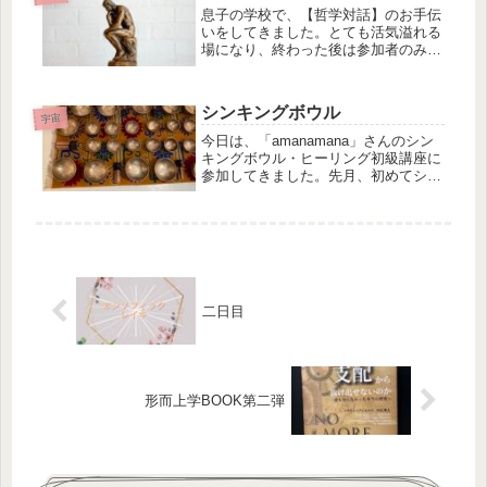
思...
息子の学校で、【哲学対話】のお手伝
いをしてきました。とても活気溢れる
場になり、終わった後は参加者のみな
さんが清々しい顔になっていたのが印
象的でした。哲学対話とは、簡単に言
えば、問いを出す、考える、よく聞
シンキングボウル
く、問いかける、をお互い自由に安全
宇宙
にや...
今日は、「amanamana」さんのシン
キングボウル・ヒーリング初級講座に
参加してきました。先月、初めてシン
キングボウル演奏を生で聴く機会があ
り、どこかの宇宙に行ってしまったか
のような感覚がとても不思議で、あま
りに感動したので、すぐ調べて、...
二日目
形而上学BOOK第二弾