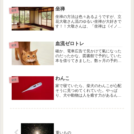
いることも受け入れられるようになる
のだろうか。今日は忍耐を鍛えるトレ
坐禅
ーニングをしました。うわー、キツす
健康
ぎ...
坐禅の方法は色々あるようですが、立
花大敬さん流のゆるい坐禅が大好きで
す！！大敬さんは、「坐禅は《イノチ
の充電》をするために坐ればいいので
す。」「ゆったりと、ゆうゆうと、ゆ
るゆると、おおらかに、おっとりと坐
血流ゼロトレ
ればいいのです。」と言ってます。な
健康
の...
確か、電車広告で見かけて氣になった
のだったかな、図書館で予約していた
本を借りてきました。数ヶ月の予約待
ちで、何を借りたのかも忘れてしまっ
ていたけれど、そういえば電車で読み
たいと思ったのだったなと思い出しま
わんこ
した。内容は面白く一氣に読めまし
健康
た。...
家で寝ていたら、柴犬のわんこが心配
そうに見つめてくれていた。やっぱ
り、犬や動物は人を癒す力があるんだ
な。人や地球を癒すために、いてくれ
ているのかなと思う。パジャマを着替
えたら熱はすぐ下がったのでよかっ
た。基本が大事なのだとつくづく思っ
た。汗...
重いもの