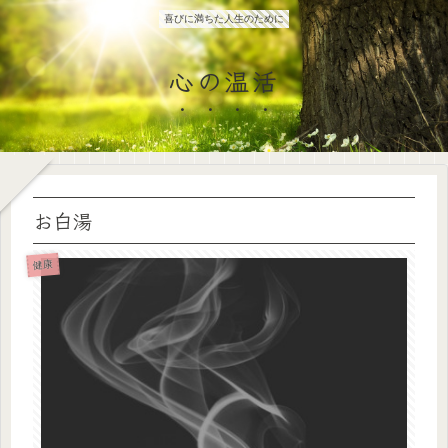
喜びに満ちた人生のために
心の温活
お白湯
健康