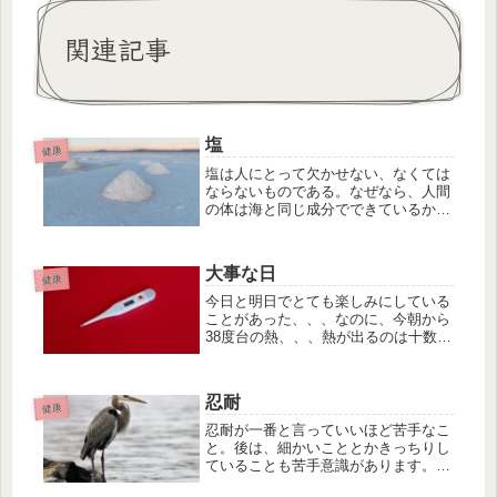
関連記事
塩
健康
塩は人にとって欠かせない、なくては
ならないものである。なぜなら、人間
の体は海と同じ成分でできているから
である。海の栄養をいただくことで本
来の体に戻っていける。自分に合った
塩を食べるだけで、自然治癒力が上が
大事な日
り、アトピーが治ったという人もいる
健康
ら...
今日と明日でとても楽しみにしている
ことがあった、、、なのに、今朝から
38度台の熱、、、熱が出るのは十数年
ぶり、、、なぜ今日なの😭そのことが
分かる日が来るのでしょうか、、、先
ずはゆっくり自分自身を労ろうと思い
忍耐
ます。
健康
忍耐が一番と言っていいほど苦手なこ
と。後は、細かいこととかきっちりし
ていることも苦手意識があります。忍
耐がつけば細かいこともきっちりして