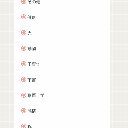
その他
健康
光
動物
子育て
宇宙
形而上学
感情
祝